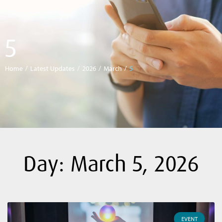
5
Home
/
Latest Updates
/
2026
/
March
/
5
Day: March 5, 2026
EVENT