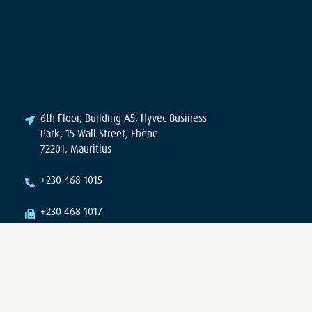
6th Floor, Building A5, Hyvec Business
Park, 15 Wall Street, Ebène
72201, Mauritius
+230 468 1015
+230 468 1017
info @ miod.mu
Site Plan