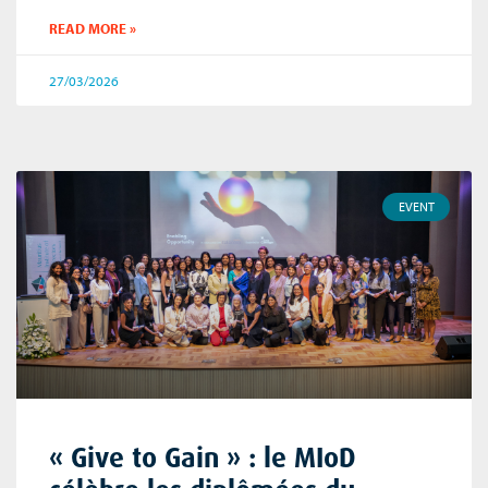
READ MORE »
27/03/2026
EVENT
« Give to Gain » : le MIoD