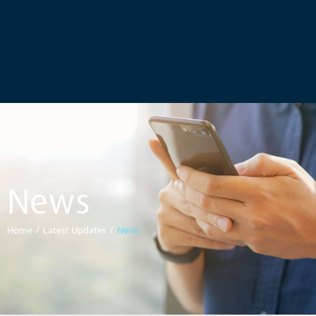
News
Home
/
Latest Updates
/
News