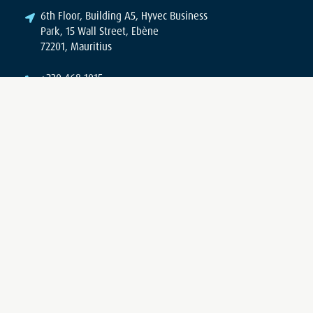
6th Floor, Building A5, Hyvec Business
Park, 15 Wall Street, Ebène
72201, Mauritius
+230 468 1015
+230 468 1017
info @ miod.mu
Site Plan
Home
Vision and Mission
Join The Institute
In-house Training