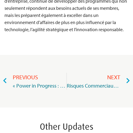
d’entreprise, continue de développer des programmes qui non
seulement répondent aux besoins actuels de ses membres,
mais les préparent également à exceller dans un
environnement d’affaires de plus en plus influencé par la
technologie, l’agilité stratégique et l’innovation responsable.
PREVIOUS
NEXT
« Power in Progress : Accelerating Action for Equity » – Le MIoD célèbre la Journée Internationale des Femmes 2025 avec un appel à l’action pour une gouvernance d’entreprise inclusive
Risques Commerciaux : Anticiper, s’adapter, gouverner autrement
Other Updates